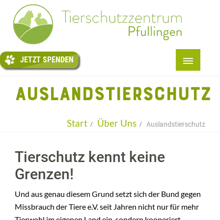
JETZT
SPENDEN
JETZT SPENDEN
START
AUSLANDSTIERSCHUTZ
+
ÜBER UNS
+
TIERE
Start
Über Uns
Auslandstierschutz
+
PENSION
Tierschutz kennt keine
TIERTAFEL
Grenzen!
+
HELFEN
Und aus genau diesem Grund setzt sich der Bund gegen
+
INFOS
Missbrauch der Tiere e.V. seit Jahren nicht nur für mehr
KONTAKT
Tierwohl im eigenen Land ein, sondern kooperiert